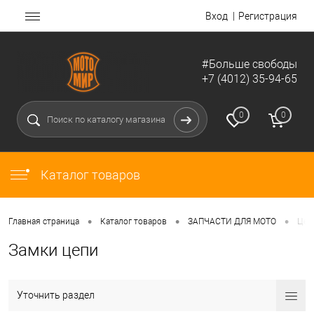
Вход
Регистрация
#Больше свободы
+7 (4012) 35-94-65
0
0
Каталог товаров
•
•
•
Главная страница
Каталог товаров
ЗАПЧАСТИ ДЛЯ МОТО
Цеп
Замки цепи
Уточнить раздел