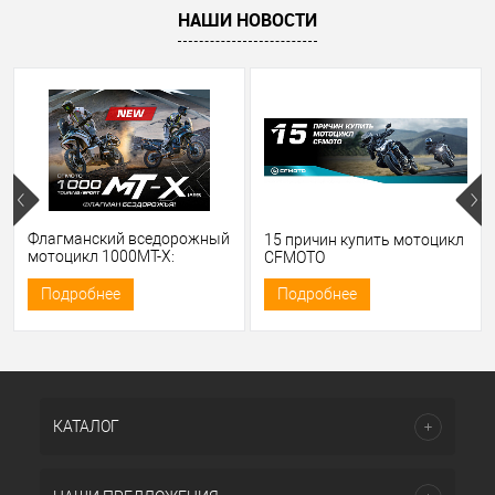
НАШИ НОВОСТИ
Флагманский вседорожный
15 причин купить мотоцикл
мотоцикл 1000MT-X:
CFMOTO
мощность, проходимость и
комфорт сразу в двух
Подробнее
Подробнее
версиях — Sport и Touring
КАТАЛОГ