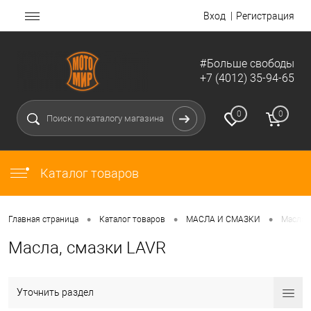
Вход
Регистрация
#Больше свободы
+7 (4012) 35-94-65
0
0
Каталог товаров
•
•
•
Главная страница
Каталог товаров
МАСЛА И СМАЗКИ
Масла,
Масла, смазки LAVR
Уточнить раздел