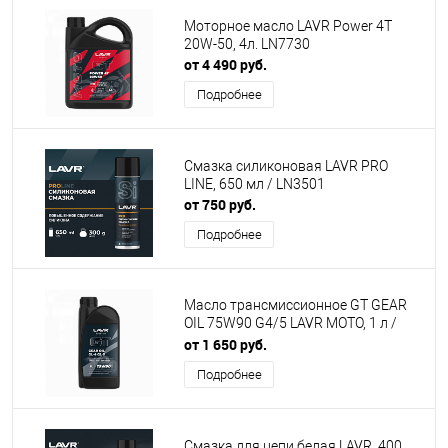
Моторное масло LAVR Power 4T
20W-50, 4л. LN7730
от 4 490 руб.
Подробнее
Смазка силиконовая LAVR PRO
LINE, 650 мл / LN3501
от 750 руб.
Подробнее
Масло трансмиссионное GT GEAR
OIL 75W90 G4/5 LAVR MOTO, 1 л /
Ln7901
от 1 650 руб.
Подробнее
Смазка для цепи белая LAVR, 400