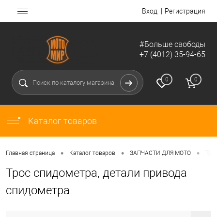
Вход
Регистрация
#Больше свободы
+7 (4012) 35-94-65
0
0
Каталог товаров
•
•
•
Главная страница
Каталог товаров
ЗАПЧАСТИ ДЛЯ МОТО
Тро
Трос спидометра, детали привода
спидометра