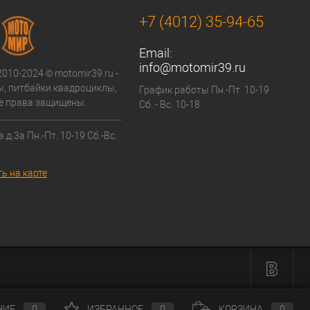
+7 (4012) 35-94-65
Email:
info@motomir39.ru
2010-2024 © motomir39.ru -
, питбайки квадроциклы,
График работы Пн.-Пт. 10-19
се права защищены.
Сб..- Вс. 10-18
 д.3а Пн.-Пт. 10-19 Сб.-Вс.
ь на карте
НИЕ
0
ИЗБРАННОЕ
0
КОРЗИНА
0