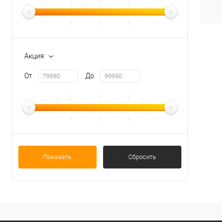
В
Акция
От
До
Показать
Сбросить