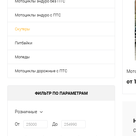
Мотоциклы эндуро без ПТС
Мотоциклы эндуро с ПТС
Скутеры
Питбайки
Мопеды
Мотоциклы дорожные с ПТС
Мото
от 
ФИЛЬТР ПО ПАРАМЕТРАМ
Розничные
К
От
До
клик
С