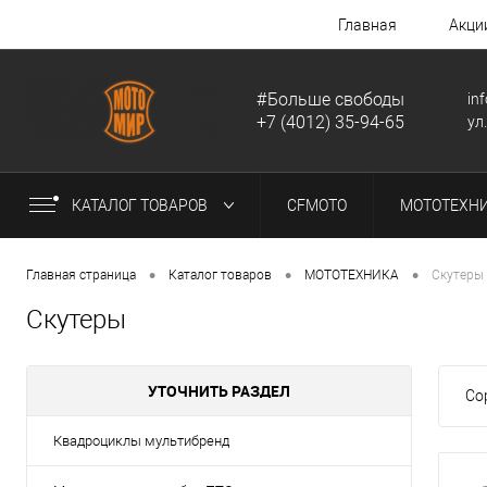
Главная
Акци
#Больше свободы
in
+7 (4012) 35-94-65
ул
КАТАЛОГ ТОВАРОВ
CFMOTO
МОТОТЕХН
•
•
•
Главная страница
Каталог товаров
МОТОТЕХНИКА
Скутеры
Скутеры
УТОЧНИТЬ РАЗДЕЛ
Со
Квадроциклы мультибренд