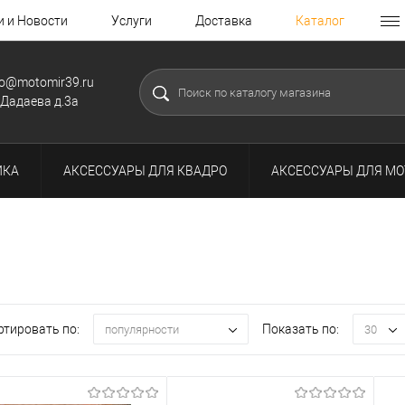
и и Новости
Услуги
Доставка
Каталог
fo@motomir39.ru
.Дадаева д.3а
ИКА
АКСЕССУАРЫ ДЛЯ КВАДРО
АКСЕССУАРЫ ДЛЯ МО
ртировать по:
Показать по:
популярности
30