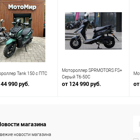
Мотороллер SPRMOTORS FS+
роллер Tank 150 с ПТС
Мо
Серый T6-50C
144 990 руб.
от 124 990 руб.
от
В корзину
В корзину
Новости магазина
упить в 1
Сравнение
Купить в 1
Сравнение
клик
кли
вежие новости магазина