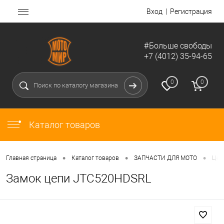
Вход
Регистрация
#Больше свободы
+7 (4012) 35-94-65
0
0
Каталог товаров
•
•
•
Главная страница
Каталог товаров
ЗАПЧАСТИ ДЛЯ МОТО
Цеп
Замок цепи JTC520HDSRL