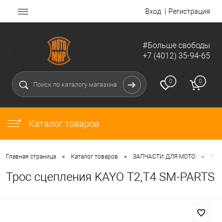
Вход
Регистрация
#Больше свободы
+7 (4012) 35-94-65
0
0
Каталог товаров
•
•
•
Главная страница
Каталог товаров
ЗАПЧАСТИ ДЛЯ МОТО
Тро
Трос сцепления KAYO T2,T4 SM-PARTS