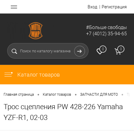
Вход
Регистрация
#Больше свободы
+7 (4012) 35-94-65
0
0
Каталог товаров
•
•
•
Главная страница
Каталог товаров
ЗАПЧАСТИ ДЛЯ МОТО
Тро
Трос сцепления PW 428-226 Yamaha
YZF-R1, 02-03