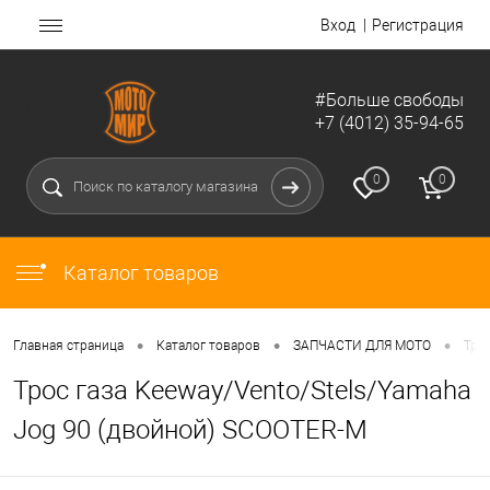
Вход
Регистрация
#Больше свободы
+7 (4012) 35-94-65
0
0
Каталог товаров
•
•
•
Главная страница
Каталог товаров
ЗАПЧАСТИ ДЛЯ МОТО
Тро
Трос газа Keeway/Vento/Stels/Yamaha
Jog 90 (двойной) SCOOTER-M