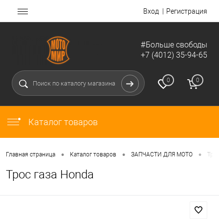
Вход
Регистрация
#Больше свободы
+7 (4012) 35-94-65
0
0
Каталог товаров
•
•
•
Главная страница
Каталог товаров
ЗАПЧАСТИ ДЛЯ МОТО
Тро
Трос газа Honda