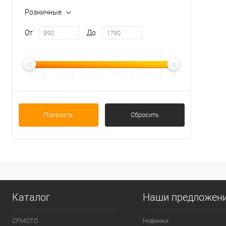
Розничные
От
До
Показать
Сбросить
Каталог
Наши предложен
CFMOTO
Новинки