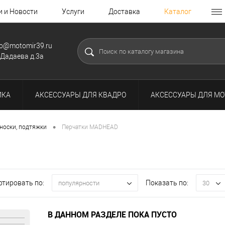
и и Новости
Услуги
Доставка
Каталог
fo@motomir39.ru
.Дадаева д.3а
ИКА
АКСЕССУАРЫ ДЛЯ КВАДРО
АКСЕССУАРЫ ДЛЯ МО
•
 носки, подтяжки
Перчатки MADHEAD
ртировать по:
Показать по:
популярности
30
В ДАННОМ РАЗДЕЛЕ ПОКА ПУСТО