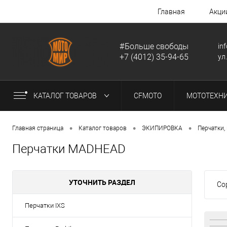
Главная
Акци
#Больше свободы
in
+7 (4012) 35-94-65
ул
КАТАЛОГ ТОВАРОВ
CFMOTO
МОТОТЕХН
•
•
•
Главная страница
Каталог товаров
ЭКИПИРОВКА
Перчатки,
Перчатки MADHEAD
УТОЧНИТЬ РАЗДЕЛ
Со
Перчатки IXS