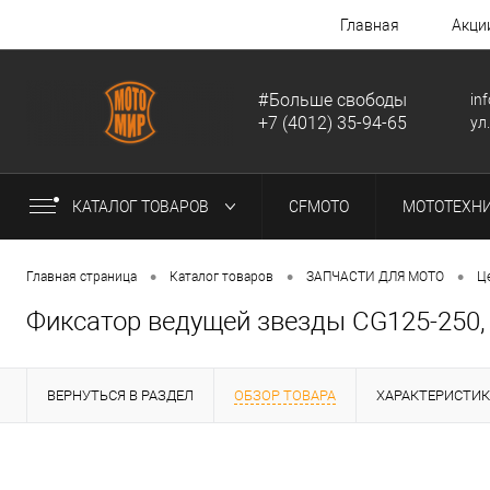
Главная
Акци
#Больше свободы
in
+7 (4012) 35-94-65
ул
КАТАЛОГ ТОВАРОВ
CFMOTO
МОТОТЕХН
•
•
•
Главная страница
Каталог товаров
ЗАПЧАСТИ ДЛЯ МОТО
Ц
Фиксатор ведущей звезды CG125-250,
ВЕРНУТЬСЯ В РАЗДЕЛ
ОБЗОР ТОВАРА
ХАРАКТЕРИСТИ