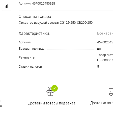
Артикул:
4670025450928
Описание товара:
Фиксатор ведущей звезды CG125-250, CB200-250
Характеристики:
Все хара
Артикул
467002545
Базовая единица
шт
Товар Мото
Реквизиты
ЦБ-000307
Ставки налогов
5
нт
Доставка по 
Доставим товары под заказ
н