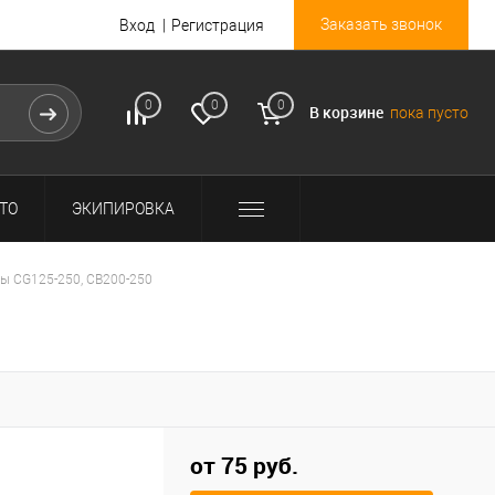
Заказать звонок
Вход
Регистрация
0
0
0
В корзине
пока пусто
ТО
ЭКИПИРОВКА
ы CG125-250, CB200-250
от 75 руб.