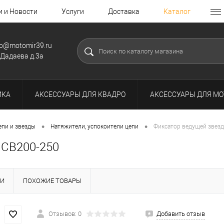
и и Новости
Услуги
Доставка
Каталог
fo@motomir39.ru
.Дадаева д.3а
ИКА
АКСЕССУАРЫ ДЛЯ КВАДРО
АКСЕССУАРЫ ДЛЯ МО
•
•
епи и звезды
Натяжители, успокоители цепи
Фиксатор ведущей звезд
 CB200-250
КИ
ПОХОЖИЕ ТОВАРЫ
Отзывов: 0
Добавить отзыв