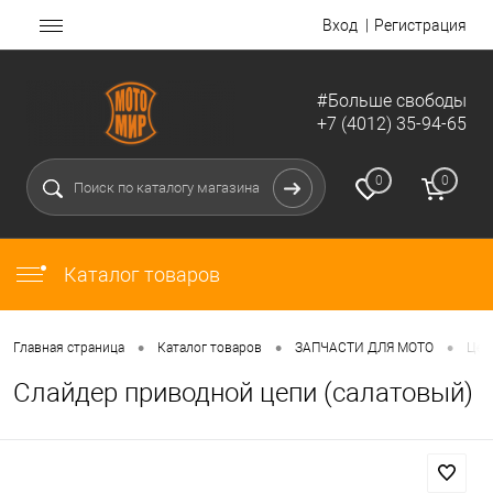
Вход
Регистрация
#Больше свободы
+7 (4012) 35-94-65
0
0
Каталог товаров
•
•
•
Главная страница
Каталог товаров
ЗАПЧАСТИ ДЛЯ МОТО
Цеп
Слайдер приводной цепи (салатовый)