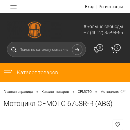
Вход
Регистрация
#Больше свободы
+7 (4012) 35-94-65
0
0
Каталог товаров
•
•
•
Главная страница
Каталог товаров
CFMOTO
Мотоциклы CFM
Мотоцикл CFMOTO 675SR-R (ABS)