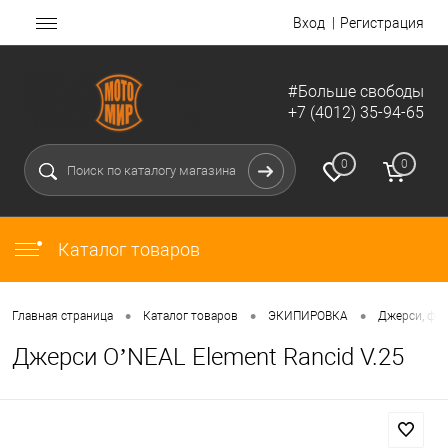
Вход
Регистрация
#Больше свободы
+7 (4012) 35-94-65
0
0
Каталог товаров
•
•
•
Главная страница
Каталог товаров
ЭКИПИРОВКА
Джерси, фут
Джерси O’NEAL Element Rancid V.25