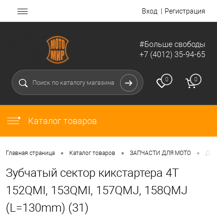
Вход
Регистрация
#Больше свободы
+7 (4012) 35-94-65
0
0
Каталог товаров
•
•
•
Главная страница
Каталог товаров
ЗАПЧАСТИ ДЛЯ МОТО
Дет
Зубчатый сектор кикстартера 4Т
152QMI, 153QMI, 157QMJ, 158QMJ
(L=130mm) (31)