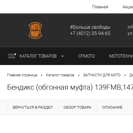
Главная
Акци
#Больше свободы
in
+7 (4012) 35-94-65
ул
КАТАЛОГ ТОВАРОВ
CFMOTO
МОТОТЕХН
•
•
•
Главная страница
Каталог товаров
ЗАПЧАСТИ ДЛЯ МОТО
Д
Бендикс (обгонная муфта) 139FMB,1
ВЕРНУТЬСЯ В РАЗДЕЛ
ОБЗОР ТОВАРА
ОПИСАНИЕ