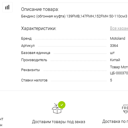
Описание товара:
Бендикс (обгонная муфта) 139FMB,147FMH,152FMH 50-110см3
Характеристики:
Все хара
Бренд
Motoland
Артикул
3364
Базовая единица
шт
Производитель
Китай
Товар Мото
Реквизиты
ЦБ-000370
Ставки налогов
5
нт
Доставка по 
Доставим товары под заказ
н