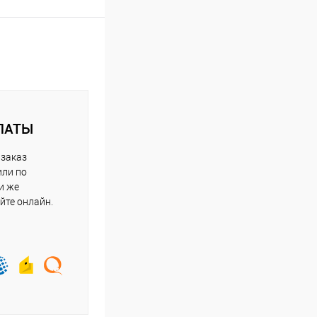
ЛАТЫ
 заказ
или по
и же
йте онлайн.