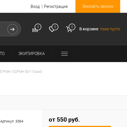
Заказать звонок
Вход
Регистрация
0
0
0
В корзине
пока пусто
ТО
ЭКИПИРОВКА
147FMH,152FMH 50-110см3
от 550 руб.
Артикул:
3364