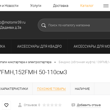
и и Новости
Услуги
Доставка
Каталог
fo@motomir39.ru
.Дадаева д.3а
ИКА
АКСЕССУАРЫ ДЛЯ КВАДРО
АКСЕССУАРЫ ДЛЯ МО
•
етали кикстартера и электростартера
Бендикс (обгонная муфта) 139FMB,
47FMH,152FMH 50-110см3
ХАРАКТЕРИСТИКИ
ПОХОЖИЕ ТОВАРЫ
НАЛИЧИЕ
Отзывов: 0
Добавить отзыв