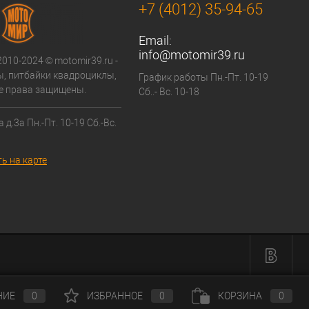
+7 (4012) 35-94-65
Email:
info@motomir39.ru
2010-2024 © motomir39.ru -
, питбайки квадроциклы,
График работы Пн.-Пт. 10-19
се права защищены.
Сб..- Вс. 10-18
 д.3а Пн.-Пт. 10-19 Сб.-Вс.
ь на карте
НИЕ
0
ИЗБРАННОЕ
0
КОРЗИНА
0