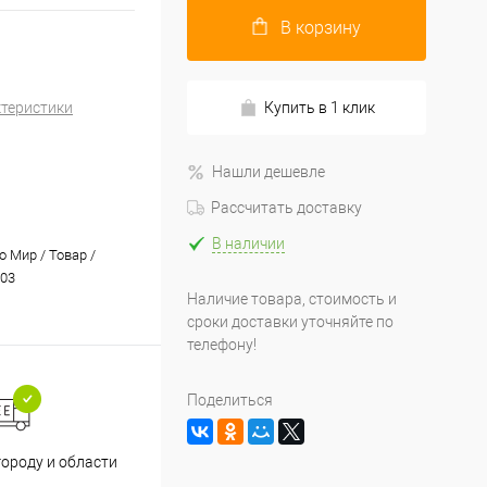
В корзину
ктеристики
Купить в 1 клик
Нашли дешевле
Рассчитать доставку
В наличии
 Мир / Товар /
03
Наличие товара, стоимость и
сроки доставки уточняйте по
телефону!
Поделиться
Принимаем все способы
При
городу и области
оплаты