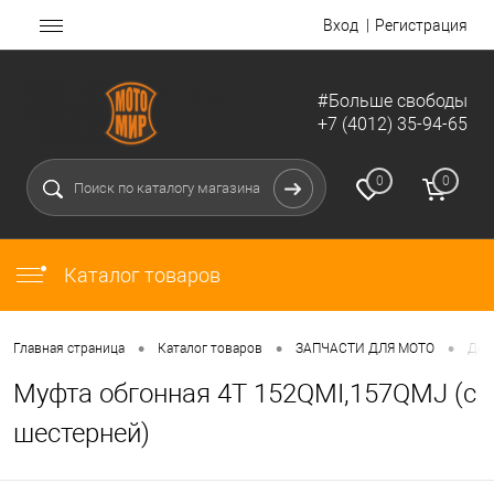
Вход
Регистрация
#Больше свободы
+7 (4012) 35-94-65
0
0
Каталог товаров
•
•
•
Главная страница
Каталог товаров
ЗАПЧАСТИ ДЛЯ МОТО
Дет
Муфта обгонная 4Т 152QMI,157QMJ (с
шестерней)