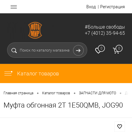
Вход
Регистрация
#Больше свободы
+7 (4012) 35-94-65
0
0
Каталог товаров
•
•
•
Главная страница
Каталог товаров
ЗАПЧАСТИ ДЛЯ МОТО
Дет
Муфта обгонная 2Т 1E50QMB, JOG90