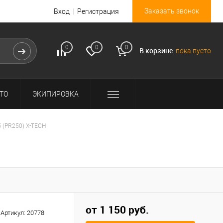
Заказать звонок
Вход
Регистрация
0
0
0
В корзине
пока пусто
ТО
ЭКИПИРОВКА
 (PR250) X-TECH
от 1 150 руб.
Артикул:
20778