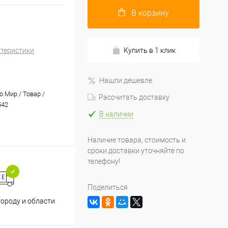
В корзину
ктеристики
Купить в 1 клик
Нашли дешевле
 Мир / Товар /
Рассчитать доставку
542
В наличии
Наличие товара, стоимость и
сроки доставки уточняйте по
телефону!
Поделиться
Принимаем все способы
При
городу и области
оплаты