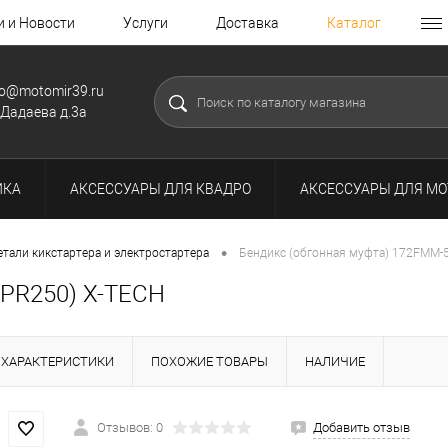
и и Новости
Услуги
Доставка
Каталог
fo@motomir39.ru
.Дадаева д.3а
ИКА
АКСЕССУАРЫ ДЛЯ КВАДРО
АКСЕССУАРЫ ДЛЯ МО
•
етали кикстартера и электростартера
Бендикс (обгонная муфта) 172FMM-5
(PR250) X-TECH
ХАРАКТЕРИСТИКИ
ПОХОЖИЕ ТОВАРЫ
НАЛИЧИЕ
Отзывов: 0
Добавить отзыв