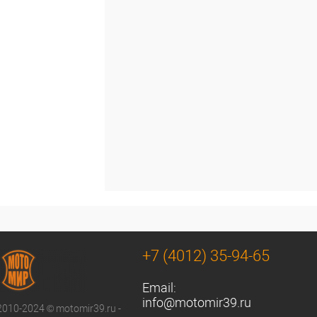
+7 (4012) 35-94-65
Email:
info@motomir39.ru
2010-2024 © motomir39.ru -