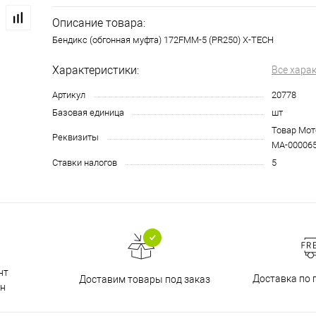
Описание товара:
Бендикс (обгонная муфта) 172FMM-5 (PR250) X-TECH
Характеристики:
Все хара
Артикул
20778
Базовая единица
шт
Товар Мото
Реквизиты
МА-00006
Ставки налогов
5
нт
Доставка по 
Доставим товары под заказ
н