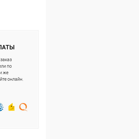
ЛАТЫ
 заказ
или по
и же
йте онлайн.