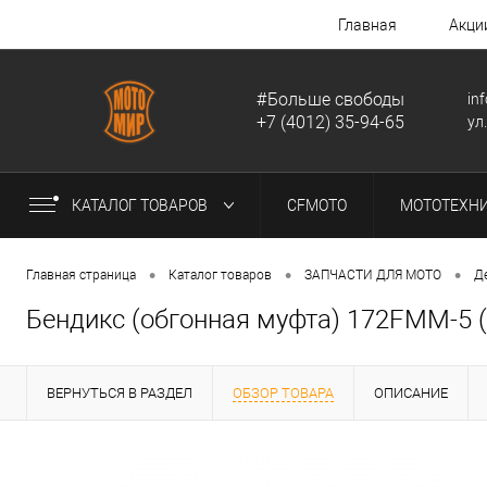
Главная
Акци
#Больше свободы
in
+7 (4012) 35-94-65
ул
КАТАЛОГ ТОВАРОВ
CFMOTO
МОТОТЕХН
•
•
•
Главная страница
Каталог товаров
ЗАПЧАСТИ ДЛЯ МОТО
Д
Бендикс (обгонная муфта) 172FMM-5 
ВЕРНУТЬСЯ В РАЗДЕЛ
ОБЗОР ТОВАРА
ОПИСАНИЕ