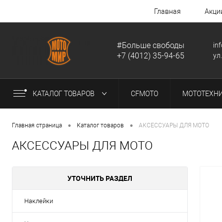
Главная
Акци
#Больше свободы
in
+7 (4012) 35-94-65
ул
КАТАЛОГ ТОВАРОВ
CFMOTO
МОТОТЕХН
•
•
Главная страница
Каталог товаров
АКСЕССУАРЫ ДЛЯ МОТО
АКСЕССУАРЫ ДЛЯ МОТО
УТОЧНИТЬ РАЗДЕЛ
Наклейки