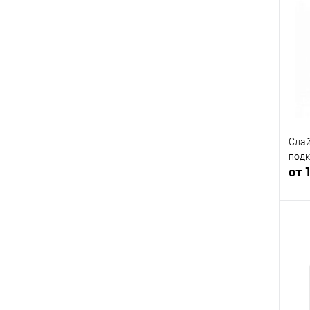
К
клик
В
Слай
подк
от 
К
клик
В