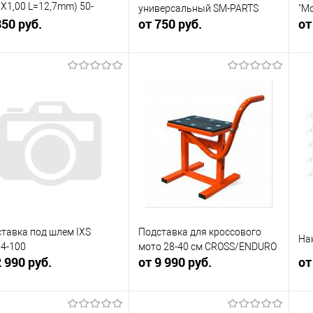
X1,00 L=12,7mm) 50-
универсальный SM-PARTS
"М
см3
350 руб.
от 750 руб.
от
В корзину
В корзину
упить в 1
Сравнение
Купить в 1
Сравнение
клик
кли
 избранное
В наличии
В избранное
В наличии
тавка под шлем IXS
Подставка для кроссового
На
4-100
мото 28-40 см CROSS/ENDURO
2 990 руб.
от 9 990 руб.
от