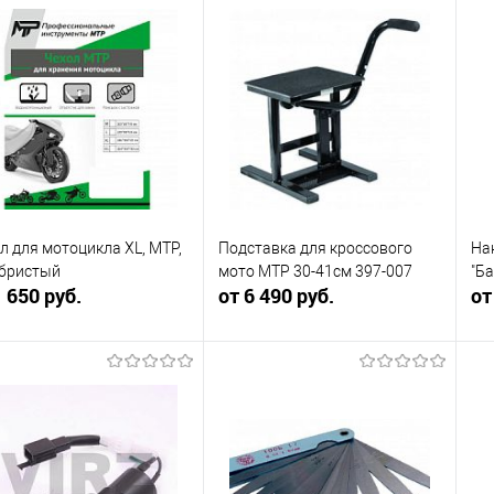
В корзину
В корзину
упить в 1
Сравнение
Купить в 1
Сравнение
клик
кли
 избранное
В наличии
В избранное
В наличии
л для мотоцикла XL, МТР,
Подставка для кроссового
На
ебристый
мото MTP 30-41см 397-007
"Ба
1 650 руб.
от 6 490 руб.
от
В корзину
В корзину
упить в 1
Сравнение
Купить в 1
Сравнение
клик
кли