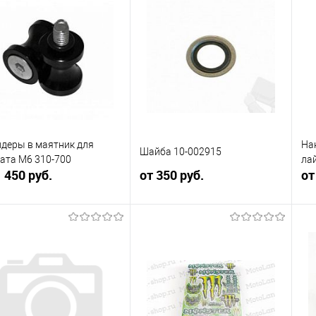
упить в 1
Сравнение
Купить в 1
Сравнение
клик
кли
 избранное
В наличии
В избранное
В наличии
деры в маятник для
На
Шайба 10-002915
ата М6 310-700
ла
1 450 руб.
от 350 руб.
от
В корзину
В корзину
упить в 1
Сравнение
Купить в 1
Сравнение
клик
кли
 избранное
В наличии
В избранное
В наличии