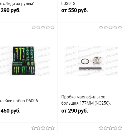
отоЛеди за рулём"
003913
 290 руб.
от 550 руб.
В корзину
В корзину
Купить в 1
Сравнение
Купить в 1
Сравнение
к
клик
В избранное
В наличии
В избранное
В наличии
Пробка маслофильтра
клейки набор D6006
большая 177MM (NC250),
 450 руб.
194MQ (NC450) ZS
от 290 руб.