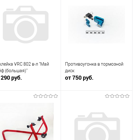
Купить в 1
Сравнение
Купить в 1
Сравнение
к
клик
В избранное
В наличии
В избранное
В наличии
клейка VRC 802 в-л "Май
Противоугонка в тормозной
йф (большая)"
диск
 290 руб.
от 750 руб.
В корзину
В корзину
Купить в 1
Сравнение
Купить в 1
Сравнение
к
клик
В избранное
В наличии
В избранное
В наличии