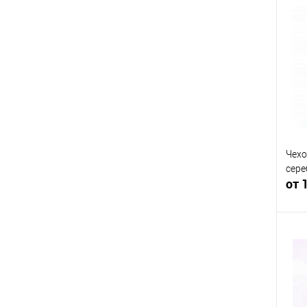
К
клик
В
Чехо
сер
от 
К
клик