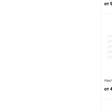
от 
К
клик
В
Накл
от 