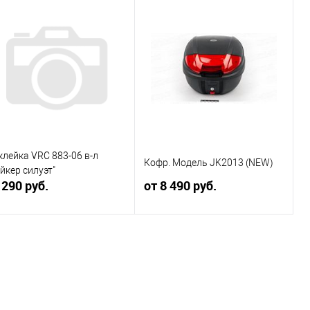
В корзину
В корзину
Купить в 1
Сравнение
Купить в 1
Сравнение
к
клик
В избранное
В наличии
В избранное
В наличии
клейка VRC 883-06 в-л
Кофр. Модель JK2013 (NEW)
йкер силуэт"
 290 руб.
от 8 490 руб.
В корзину
В корзину
Купить в 1
Сравнение
Купить в 1
Сравнение
к
клик