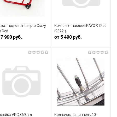
дкат под маятник pro Crazy
Комплект наклеек KAYO KT250
n Red
(2022-)
 7 990 руб.
от 5 490 руб.
В корзину
В корзину
Купить в 1
Сравнение
Купить в 1
Сравнение
к
клик
В избранное
В наличии
В избранное
В наличии
клейка VRC 869 в-л
Колпачок на ниппель 10-