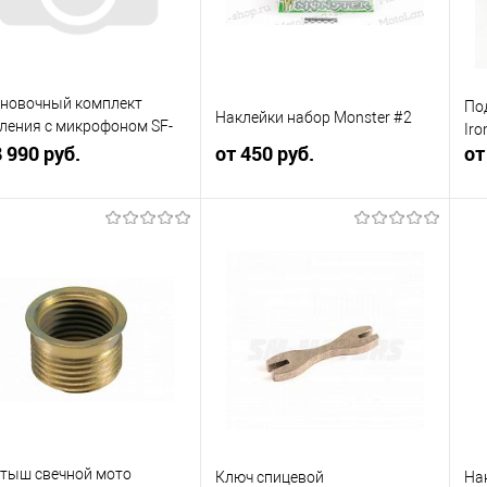
новочный комплект
По
Наклейки набор Monster #2
ления с микрофоном SF-
Iro
2 (для SENA SF1/2/4)
8 990 руб.
от 450 руб.
от
В корзину
В корзину
упить в 1
Сравнение
Купить в 1
Сравнение
клик
кли
 избранное
В наличии
В избранное
В наличии
тыш свечной мото
Ключ спицевой
На