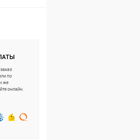
ЛАТЫ
 заказ
или по
и же
йте онлайн.