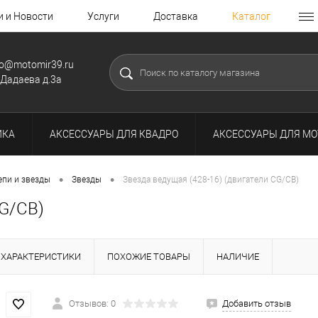
и и Новости
Услуги
Доставка
Каталог
fo@motomir39.ru
.Дадаева д.3а
ИКА
АКСЕССУАРЫ ДЛЯ КВАДРО
АКСЕССУАРЫ ДЛЯ МО
•
•
епи и звезды
Звезды
Звезда ведущая (428-16) (двигатели CG/CB)
CG/CB)
ХАРАКТЕРИСТИКИ
ПОХОЖИЕ ТОВАРЫ
НАЛИЧИЕ
Отзывов: 0
Добавить отзыв