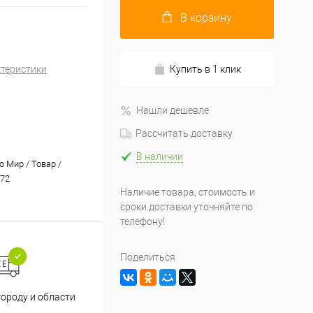
В корзину
ктеристики
Купить в 1 клик
Нашли дешевле
Рассчитать доставку
В наличии
 Мир / Товар /
72
Наличие товара, стоимость и
сроки доставки уточняйте по
телефону!
Поделиться
Принимаем все способы
При
городу и области
оплаты