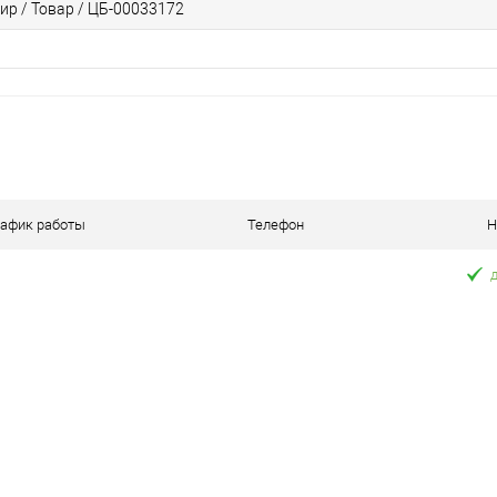
ир / Товар / ЦБ-00033172
рафик работы
Телефон
Н