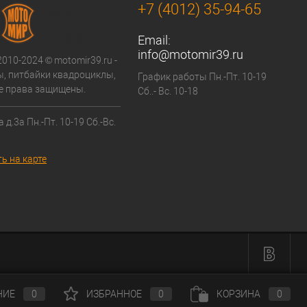
+7 (4012) 35-94-65
Email:
info@motomir39.ru
2010-2024 © motomir39.ru -
, питбайки квадроциклы,
График работы Пн.-Пт. 10-19
се права защищены.
Сб..- Вс. 10-18
 д.3а Пн.-Пт. 10-19 Сб.-Вс.
ь на карте
НИЕ
0
ИЗБРАННОЕ
0
КОРЗИНА
0