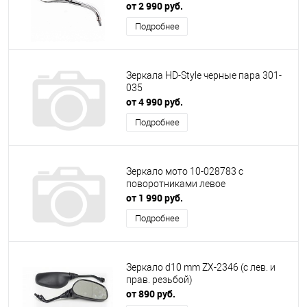
адаптером для Yamaha,
от 2 990 руб.
Подробнее
Зеркала HD-Style черные пара 301-
035
от 4 990 руб.
Подробнее
Зеркало мото 10-028783 с
поворотниками левое
от 1 990 руб.
Подробнее
Зеркало d10 mm ZX-2346 (с лев. и
прав. резьбой)
от 890 руб.