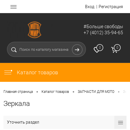
Вход
Регистрация
#Больше свободы
+7 (4012) 35-94-65
0
0
Каталог товаров
•
•
•
Главная страница
Каталог товаров
ЗАПЧАСТИ ДЛЯ МОТО
Зер
Зеркала
Уточнить раздел