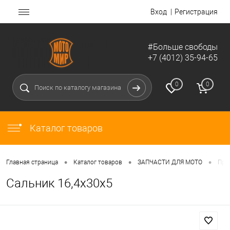
Вход
Регистрация
#Больше свободы
+7 (4012) 35-94-65
0
0
Каталог товаров
•
•
•
Главная страница
Каталог товаров
ЗАПЧАСТИ ДЛЯ МОТО
Про
Сальник 16,4х30х5