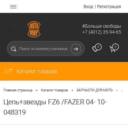
Вход
Регистрация
#Больше свободы
+7 (4012) 35-94-65
0
0
Каталог товаров
•
•
•
Главная страница
Каталог товаров
ЗАПЧАСТИ ДЛЯ МОТО
Цеп
Цепь+звезды FZ6 /FAZER 04- 10-
048319