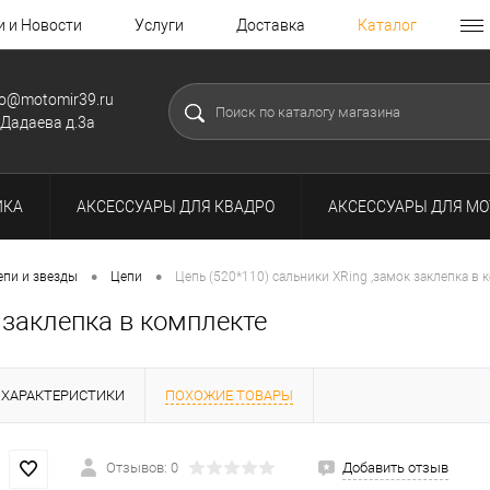
и и Новости
Услуги
Доставка
Каталог
fo@motomir39.ru
.Дадаева д.3а
ИКА
АКСЕССУАРЫ ДЛЯ КВАДРО
АКСЕССУАРЫ ДЛЯ МО
•
•
епи и звезды
Цепи
Цепь (520*110) сальники XRing ,замок заклепка в 
 заклепка в комплекте
ХАРАКТЕРИСТИКИ
ПОХОЖИЕ ТОВАРЫ
Отзывов: 0
Добавить отзыв