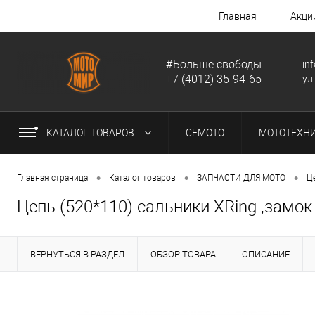
Главная
Акци
#Больше свободы
in
+7 (4012) 35-94-65
ул
КАТАЛОГ ТОВАРОВ
CFMOTO
МОТОТЕХН
•
•
•
Главная страница
Каталог товаров
ЗАПЧАСТИ ДЛЯ МОТО
Ц
Цепь (520*110) сальники XRing ,замок
ВЕРНУТЬСЯ В РАЗДЕЛ
ОБЗОР ТОВАРА
ОПИСАНИЕ