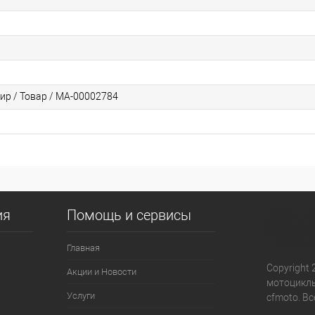
ир / Товар / МА-00002784
ия
Помощь и сервисы
Главная
Copyright 
Акции и Новости
мотоциклы
Услуги
cfmoto. В