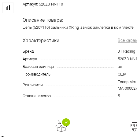
Артикул:
520Z3-NN110
Описание товара:
Цепь (520*110) сальники XRing ,замок заклепка в комплекте
Характеристики:
Все хара
Бренд
JT Racing
Артикул
520Z3-NN
Базовая единица
шт
Производитель
США
Товар Мото
Реквизиты
МА-00002
Ставки налогов
5