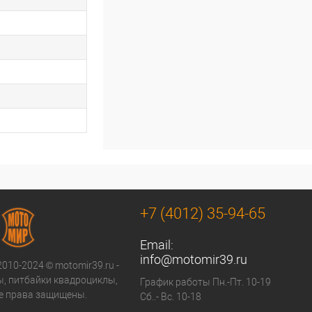
+7 (4012) 35-94-65
Email:
info@motomir39.ru
2010-2024 © motomir39.ru -
, питбайки квадроциклы,
График работы Пн.-Пт. 10-19
се права защищены.
Сб..- Вс. 10-18