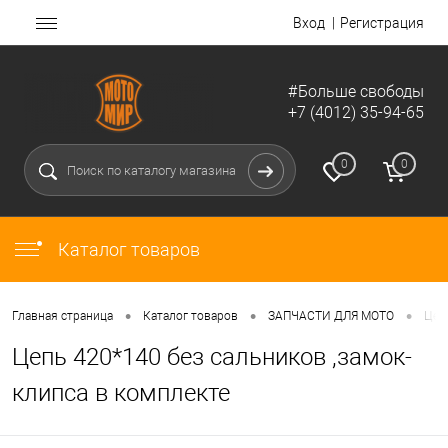
Вход
Регистрация
#Больше свободы
+7 (4012) 35-94-65
0
0
Каталог товаров
•
•
•
Главная страница
Каталог товаров
ЗАПЧАСТИ ДЛЯ МОТО
Цеп
Цепь 420*140 без сальников ,замок-
клипса в комплекте