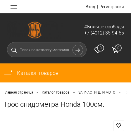
Вход
Регистрация
#Больше свободы
+7 (4012) 35-94-65
0
0
Каталог товаров
•
•
•
Главная страница
Каталог товаров
ЗАПЧАСТИ ДЛЯ МОТО
Тро
Трос спидометра Honda 100см.