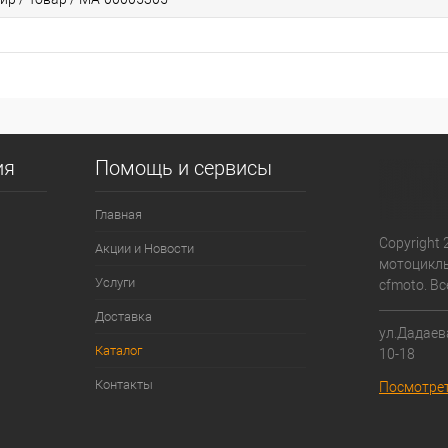
ия
Помощь и сервисы
Главная
Copyright 
Акции и Новости
мотоциклы
Услуги
cfmoto. В
Доставка
ул.Дадаева
Каталог
10-18
Контакты
Посмотрет