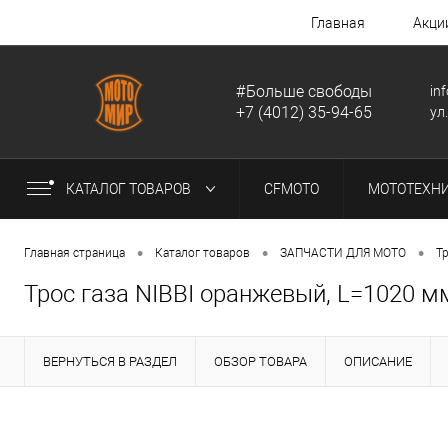
Главная
Акци
#Больше свободы
in
+7 (4012) 35-94-65
ул
КАТАЛОГ ТОВАРОВ
CFMOTO
МОТОТЕХН
•
•
•
Главная страница
Каталог товаров
ЗАПЧАСТИ ДЛЯ МОТО
Т
Трос газа NIBBI оранжевый, L=1020 м
ВЕРНУТЬСЯ В РАЗДЕЛ
ОБЗОР ТОВАРА
ОПИСАНИЕ