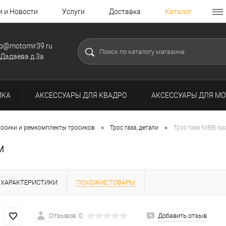
и и Новости
Услуги
Доставка
Каталог
fo@motomir39.ru
.Дадаева д.3а
ИКА
АКСЕССУАРЫ ДЛЯ КВАДРО
АКСЕССУАРЫ ДЛЯ МО
•
•
росики и ремкомплекты тросиков
Трос газа, детали
Трос газа NIBBI о
м
ХАРАКТЕРИСТИКИ
ПОХОЖИЕ ТОВАРЫ
Отзывов: 0
Добавить отзыв