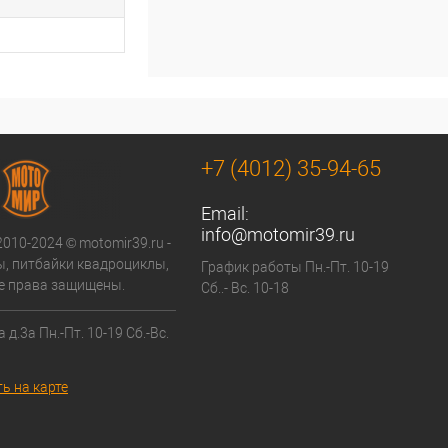
+7 (4012) 35-94-65
Email:
info@motomir39.ru
2010-2024 © motomir39.ru -
, питбайки квадроциклы,
График работы Пн.-Пт. 10-19
се права защищены.
Сб..- Вс. 10-18
 д.3а Пн.-Пт. 10-19 Сб.-Вс.
ь на карте