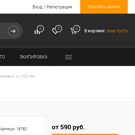
Заказать звонок
Вход
Регистрация
0
0
0
В корзине
пока пусто
ТО
ЭКИПИРОВКА
ранжевый, L=1020 мм
от 590 руб.
Артикул:
18782