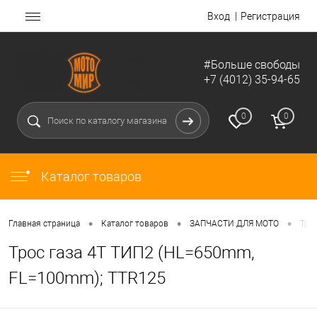
Вход
Регистрация
#Больше свободы
+7 (4012) 35-94-65
0
0
Каталог товаров
•
•
•
Главная страница
Каталог товаров
ЗАПЧАСТИ ДЛЯ МОТО
Тро
Трос газа 4Т ТИП2 (HL=650mm,
FL=100mm); TTR125