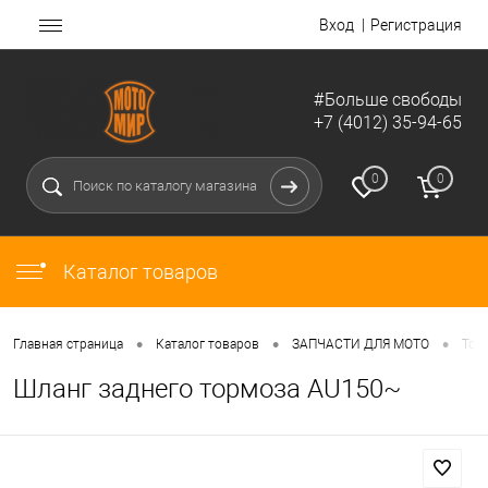
Вход
Регистрация
#Больше свободы
+7 (4012) 35-94-65
0
0
Каталог товаров
•
•
•
Главная страница
Каталог товаров
ЗАПЧАСТИ ДЛЯ МОТО
Тор
Шланг заднего тормоза AU150~