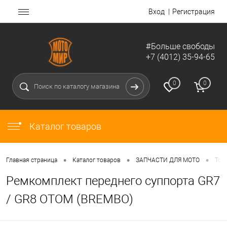
Вход
Регистрация
#Больше свободы
+7 (4012) 35-94-65
0
0
Каталог товаров
•
•
•
Главная страница
Каталог товаров
ЗАПЧАСТИ ДЛЯ МОТО
Тор
Ремкомплект переднего суппорта GR7
/ GR8 OTOM (BREMBO)