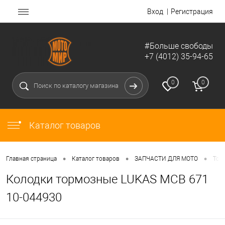
Вход
Регистрация
#Больше свободы
+7 (4012) 35-94-65
0
0
Каталог товаров
•
•
•
Главная страница
Каталог товаров
ЗАПЧАСТИ ДЛЯ МОТО
Тор
Колодки тормозные LUKAS MCB 671
10-044930