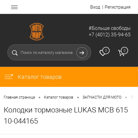
Вход
Регистрация
#Больше свободы
+7 (4012) 35-94-65
0
0
Каталог товаров
•
•
•
Главная страница
Каталог товаров
ЗАПЧАСТИ ДЛЯ МОТО
Тор
Колодки тормозные LUKAS MCB 615
10-044165