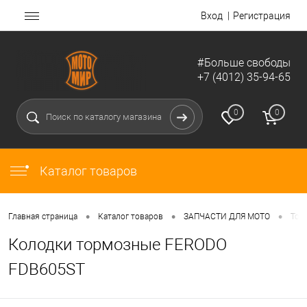
Вход
Регистрация
#Больше свободы
+7 (4012) 35-94-65
0
0
Каталог товаров
•
•
•
Главная страница
Каталог товаров
ЗАПЧАСТИ ДЛЯ МОТО
Тор
Колодки тормозные FERODO
FDB605ST