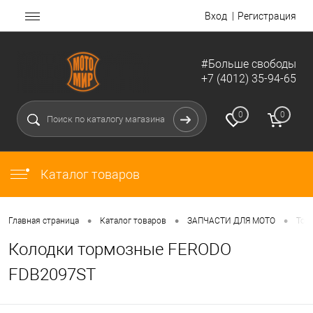
Вход
Регистрация
#Больше свободы
+7 (4012) 35-94-65
0
0
Каталог товаров
•
•
•
Главная страница
Каталог товаров
ЗАПЧАСТИ ДЛЯ МОТО
Тор
Колодки тормозные FERODO
FDB2097ST