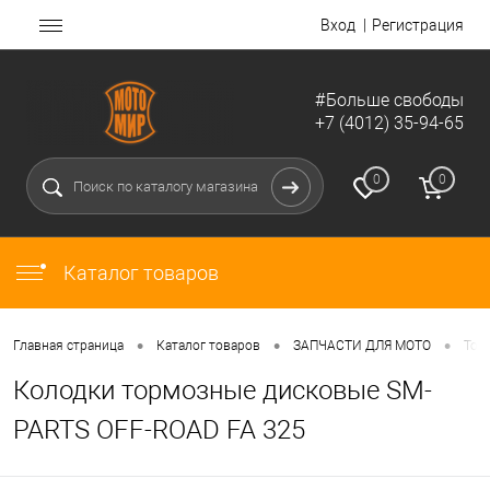
Вход
Регистрация
#Больше свободы
+7 (4012) 35-94-65
0
0
Каталог товаров
•
•
•
Главная страница
Каталог товаров
ЗАПЧАСТИ ДЛЯ МОТО
Тор
Колодки тормозные дисковые SM-
PARTS OFF-ROAD FA 325