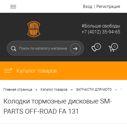
Вход
Регистрация
#Больше свободы
+7 (4012) 35-94-65
0
0
Каталог товаров
•
•
•
Главная страница
Каталог товаров
ЗАПЧАСТИ ДЛЯ МОТО
Тор
Колодки тормозные дисковые SM-
PARTS OFF-ROAD FA 131