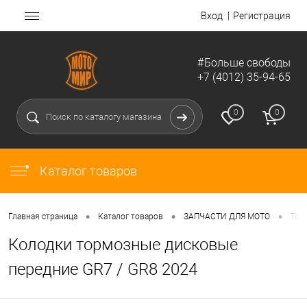
Вход
Регистрация
#Больше свободы
+7 (4012) 35-94-65
0
0
Каталог товаров
•
•
•
Главная страница
Каталог товаров
ЗАПЧАСТИ ДЛЯ МОТО
Тор
Колодки тормозные дисковые
передние GR7 / GR8 2024