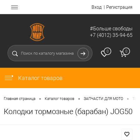
Вход
Регистрация
#Больше свободы
+7 (4012) 35-94-65
0
0
Каталог товаров
•
•
•
Главная страница
Каталог товаров
ЗАПЧАСТИ ДЛЯ МОТО
Тор
Колодки тормозные (барабан) JOG50