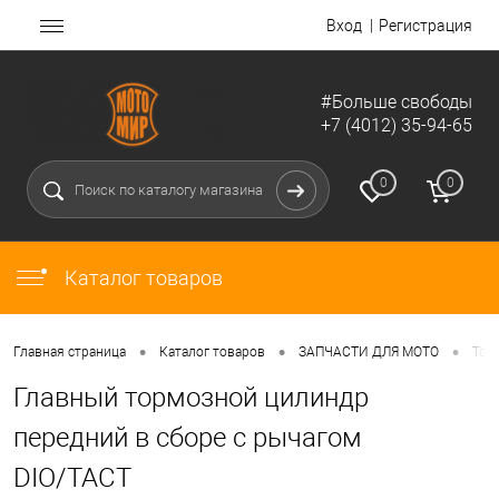
Вход
Регистрация
#Больше свободы
+7 (4012) 35-94-65
0
0
Каталог товаров
•
•
•
Главная страница
Каталог товаров
ЗАПЧАСТИ ДЛЯ МОТО
Тор
Главный тормозной цилиндр
передний в сборе с рычагом
DIO/TACT