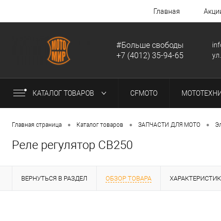
Главная
Акци
#Больше свободы
in
+7 (4012) 35-94-65
ул
КАТАЛОГ ТОВАРОВ
CFMOTO
МОТОТЕХН
•
•
•
Главная страница
Каталог товаров
ЗАПЧАСТИ ДЛЯ МОТО
Э
Реле регулятор CB250
ВЕРНУТЬСЯ В РАЗДЕЛ
ОБЗОР ТОВАРА
ХАРАКТЕРИСТИ