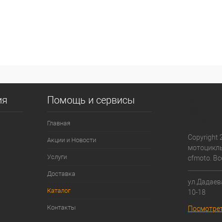
ия
Помощь и сервисы
Главная
Copyright 
Акции и Новости
мотоциклы
Услуги
cfmoto. В
Доставка
ул.Дадаева
Каталог
10-18
Контакты
Посмотрет