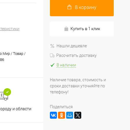
В корзину
ктеристики
Купить в 1 клик
Нашли дешевле
 Мир / Товар /
Рассчитать доставку
86
В наличии
Наличие товара, стоимость и
сроки доставки уточняйте по
телефону!
Принимаем все способы
При
Поделиться
городу и области
оплаты