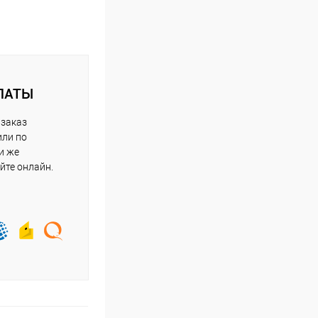
ЛАТЫ
 заказ
или по
и же
йте онлайн.