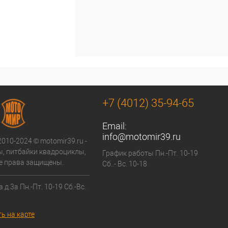
+7 (4012) 35-94-65
Email:
info@motomir39.ru
2010-2024 © motomir39.ru -
, питбайки квадроциклы,
График работы Пн.-Пт. 10-19
се права защищены.
Сб..- Вс. 10-18
 д.3а Пн.-Пт. 10-19 Сб.-Вс.
ь на карте