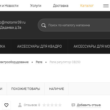
и и Новости
Услуги
Доставка
Каталог
fo@motomir39.ru
.Дадаева д.3а
ИКА
АКСЕССУАРЫ ДЛЯ КВАДРО
АКСЕССУАРЫ ДЛЯ МО
•
•
лектрооборудование
Реле
Реле регулятор CB250
КИ
ПОХОЖИЕ ТОВАРЫ
НАЛИЧИЕ
Отзывов: 0
Добавить отзыв