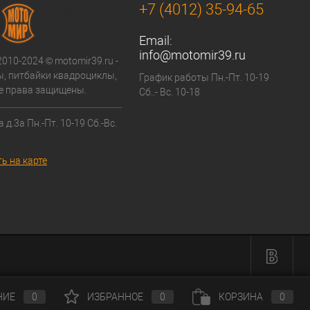
+7 (4012) 35-94-65
Email:
info@motomir39.ru
2010-2024 © motomir39.ru -
, питбайки квадроциклы,
График работы Пн.-Пт. 10-19
се права защищены.
Сб..- Вс. 10-18
 д.3а Пн.-Пт. 10-19 Сб.-Вс.
ь на карте
НИЕ
0
ИЗБРАННОЕ
0
КОРЗИНА
0