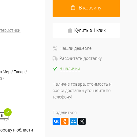
В корзину
ктеристики
Купить в 1 клик
Нашли дешевле
Рассчитать доставку
В наличии
 Мир / Товар /
37
Наличие товара, стоимость и
сроки доставки уточняйте по
телефону!
Поделиться
Принимаем все способы
При
городу и области
оплаты