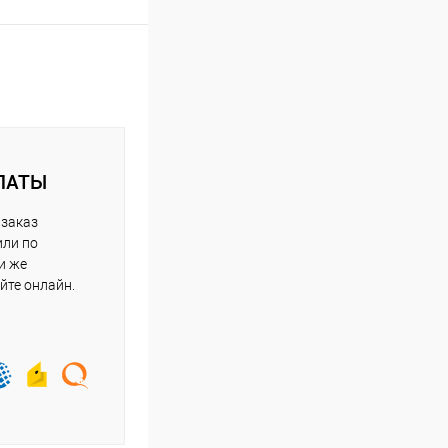
ЛАТЫ
 заказ
или по
и же
йте онлайн.