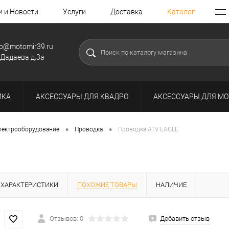
и и Новости
Услуги
Доставка
Каталог
fo@motomir39.ru
.Дадаева д.3а
ИКА
АКСЕССУАРЫ ДЛЯ КВАДРО
АКСЕССУАРЫ ДЛЯ МО
•
•
лектрооборудование
Проводка
Проводка ATV EAGLE
ХАРАКТЕРИСТИКИ
ПОХОЖИЕ ТОВАРЫ
НАЛИЧИЕ
Отзывов: 0
Добавить отзыв