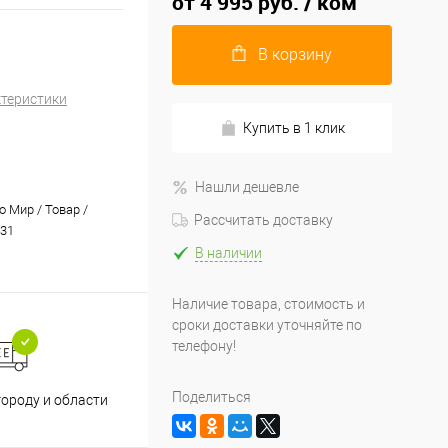
от
4 995 руб.
/ ком
В корзину
ктеристики
Купить в 1 клик
Нашли дешевле
 Мир / Товар /
Рассчитать доставку
31
В наличии
Наличие товара, стоимость и
сроки доставки уточняйте по
телефону!
Принимаем все способы
При
Поделиться
городу и области
оплаты