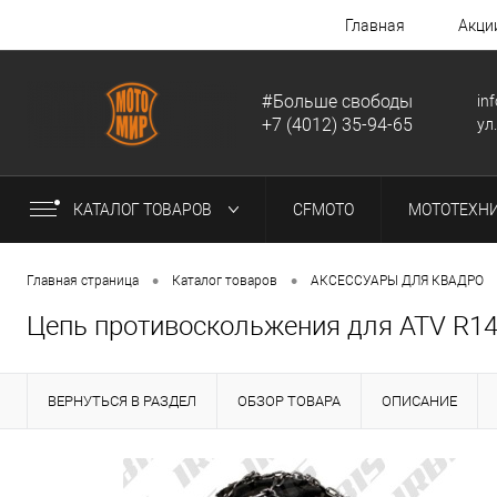
Главная
Акци
#Больше свободы
in
+7 (4012) 35-94-65
ул
КАТАЛОГ ТОВАРОВ
CFMOTO
МОТОТЕХН
•
•
Главная страница
Каталог товаров
АКСЕССУАРЫ ДЛЯ КВАДРО
Цепь противоскольжения для ATV R14
ВЕРНУТЬСЯ В РАЗДЕЛ
ОБЗОР ТОВАРА
ОПИСАНИЕ