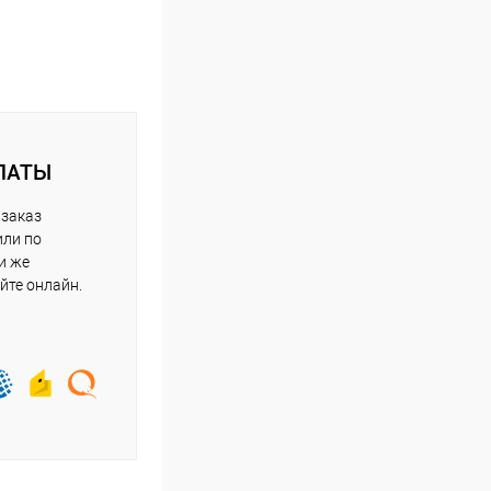
ЛАТЫ
 заказ
или по
и же
йте онлайн.