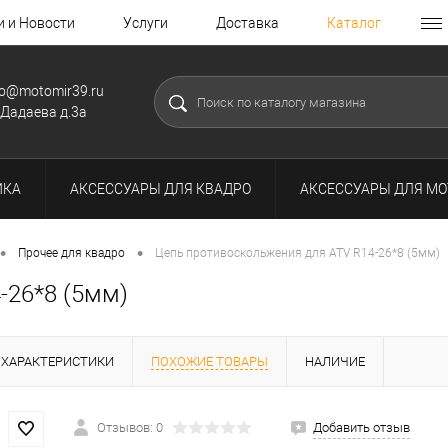
и и Новости
Услуги
Доставка
Каталог
fo@motomir39.ru
.Дадаева д.3а
ИКА
АКСЕССУАРЫ ДЛЯ КВАДРО
АКСЕССУАРЫ ДЛЯ МО
•
•
Прочее для квадро
Цепь противоскольжения для ATV R14-26*8 (5мм)
-26*8 (5мм)
ХАРАКТЕРИСТИКИ
ПОХОЖИЕ ТОВАРЫ
НАЛИЧИЕ
Отзывов: 0
Добавить отзыв