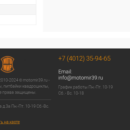
+7 (4012) 35-94-65
Email:
info@motomir39.ru
2010-2024 © motomir39.ru -
, питбайки квадроциклы,
График работы Пн.-Пт. 10-19
се права защищены.
Сб..- Вс. 10-18
 д.3а Пн.-Пт. 10-19 Сб.-Вс.
ь на карте