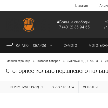
Главная
Акци
#Больше свободы
in
+7 (4012) 35-94-65
ул
КАТАЛОГ ТОВАРОВ
CFMOTO
МОТОТЕХН
•
•
•
Главная страница
Каталог товаров
ЗАПЧАСТИ ДЛЯ МОТО
Д
Cтопорное кольцо поршневого пальца
ВЕРНУТЬСЯ В РАЗДЕЛ
ОБЗОР ТОВАРА
ОПИСАНИЕ