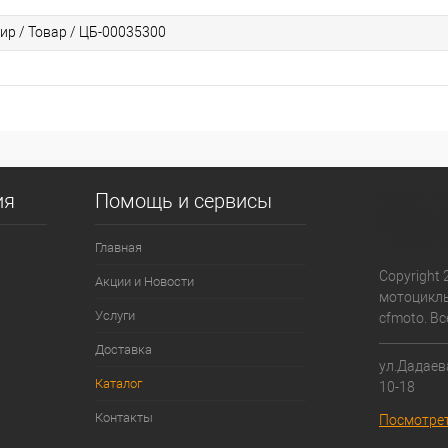
ир / Товар / ЦБ-00035300
ия
Помощь и сервисы
Главная
Copyright 
Акции и Новости
мотоциклы
Услуги
cfmoto. В
Доставка
ул.Дадаева
Каталог
10-18
Контакты
Посмотрет