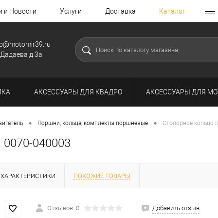
и и Новости
Услуги
Доставка
Каталог
fo@motomir39.ru
.Дадаева д.3а
ИКА
АКСЕССУАРЫ ДЛЯ КВАДРО
АКСЕССУАРЫ ДЛЯ МО
•
•
вигатель
Поршни, кольца, комплекты поршневые
Cтопорное кольцо 
 0070-040003
ХАРАКТЕРИСТИКИ
ПОХОЖИЕ ТОВАРЫ
Отзывов: 0
Добавить отзыв