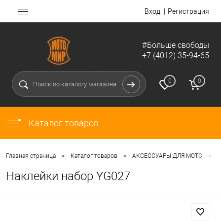
Вход
Регистрация
#Больше свободы
+7 (4012) 35-94-65
0
0
Каталог товаров
•
•
•
Главная страница
Каталог товаров
АКСЕССУАРЫ ДЛЯ МОТО
Н
Наклейки набор YG027