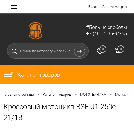
Вход
Регистрация
#Больше свободы
+7 (4012) 35-94-65
0
0
Каталог товаров
•
•
•
Главная страница
Каталог товаров
МОТОТЕХНИКА
Мотоциклы
Кроссовый мотоцикл BSE J1-250e
21/18