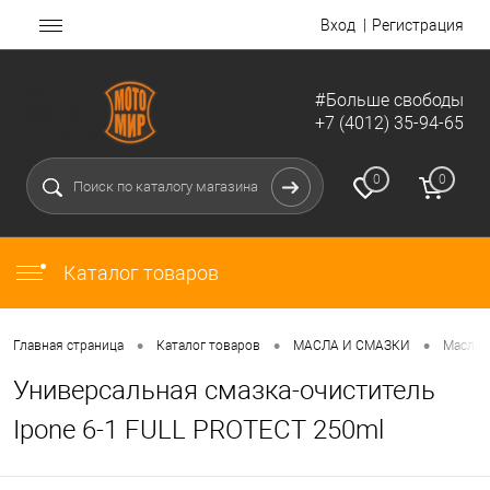
Вход
Регистрация
#Больше свободы
+7 (4012) 35-94-65
0
0
Каталог товаров
•
•
•
Главная страница
Каталог товаров
МАСЛА И СМАЗКИ
Масла,
Универсальная смазка-очиститель
Ipone 6-1 FULL PROTECT 250ml