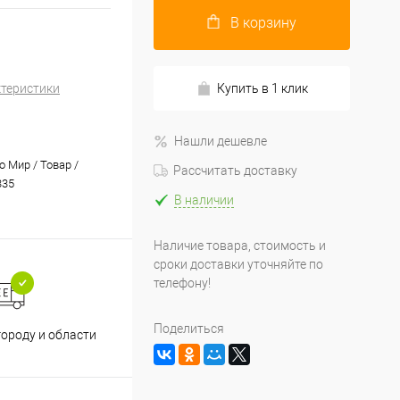
В корзину
ктеристики
Купить в 1 клик
Нашли дешевле
 Мир / Товар /
Рассчитать доставку
335
В наличии
Наличие товара, стоимость и
сроки доставки уточняйте по
телефону!
Принимаем все способы
При
Поделиться
городу и области
оплаты