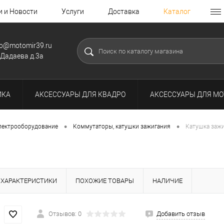
и и Новости
Услуги
Доставка
Каталог
fo@motomir39.ru
.Дадаева д.3а
ИКА
АКСЕССУАРЫ ДЛЯ КВАДРО
АКСЕССУАРЫ ДЛЯ МО
•
•
лектрооборудование
Коммутаторы, катушки зажигания
Катушка заж
ХАРАКТЕРИСТИКИ
ПОХОЖИЕ ТОВАРЫ
НАЛИЧИЕ
Отзывов: 0
Добавить отзыв