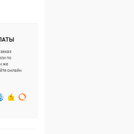
ЛАТЫ
 заказ
или по
и же
йте онлайн.