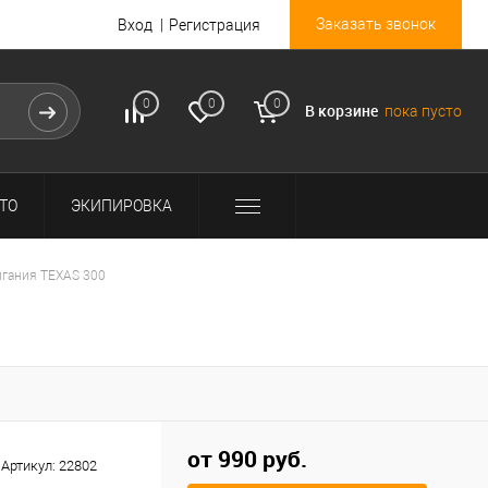
Заказать звонок
Вход
Регистрация
0
0
0
В корзине
пока пусто
ТО
ЭКИПИРОВКА
игания TEXAS 300
от 990 руб.
Артикул:
22802