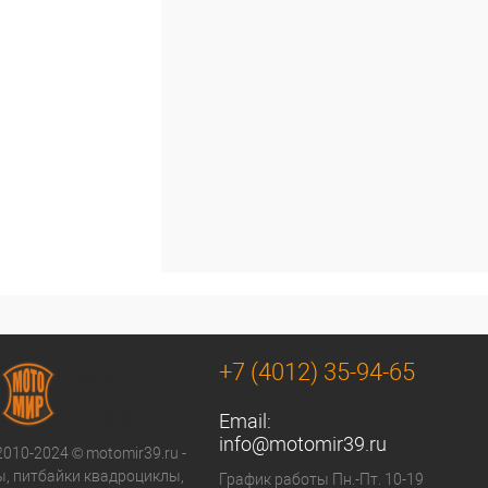
+7 (4012) 35-94-65
Email:
info@motomir39.ru
2010-2024 © motomir39.ru -
, питбайки квадроциклы,
График работы Пн.-Пт. 10-19