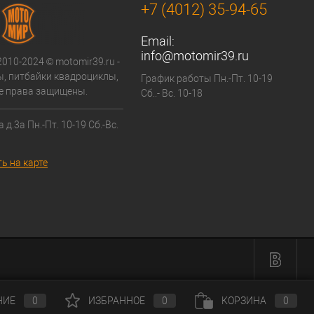
+7 (4012) 35-94-65
Email:
info@motomir39.ru
2010-2024 © motomir39.ru -
, питбайки квадроциклы,
График работы Пн.-Пт. 10-19
се права защищены.
Сб..- Вс. 10-18
 д.3а Пн.-Пт. 10-19 Сб.-Вс.
ь на карте
НИЕ
0
ИЗБРАННОЕ
0
КОРЗИНА
0