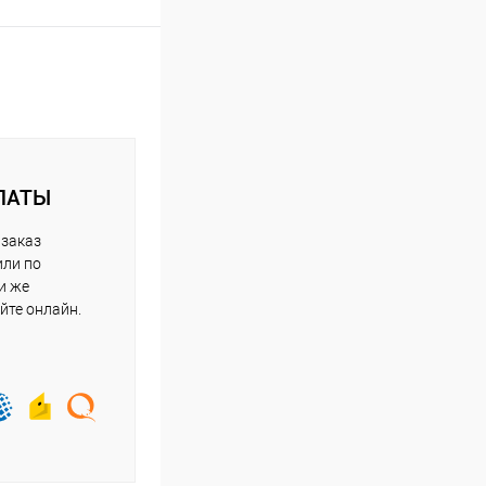
ЛАТЫ
 заказ
или по
и же
йте онлайн.