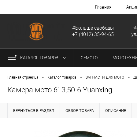
Главная
Акци
#Больше свободы
in
+7 (4012) 35-94-65
ул
КАТАЛОГ ТОВАРОВ
CFMOTO
МОТОТЕХН
•
•
•
Главная страница
Каталог товаров
ЗАПЧАСТИ ДЛЯ МОТО
Д
Камера мото 6" 3,50-6 Yuanxing
ВЕРНУТЬСЯ В РАЗДЕЛ
ОБЗОР ТОВАРА
ОПИСАНИЕ