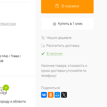
В корзину
ктеристики
Купить в 1 клик
Нашли дешевле
Рассчитать доставку
В наличии
 Мир / Товар /
38
Наличие товара, стоимость и
сроки доставки уточняйте по
телефону!
Поделиться
Принимаем все способы
При
городу и области
оплаты