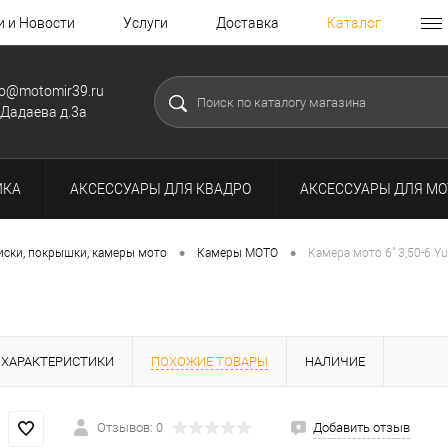
и и Новости
Услуги
Доставка
Каталог
fo@motomir39.ru
.Дадаева д.3а
ИКА
АКСЕССУАРЫ ДЛЯ КВАДРО
АКСЕССУАРЫ ДЛЯ МО
•
•
иски, покрышки, камеры мото
Камеры МОТО
Камера мото 6" 3,50-6 Y
ХАРАКТЕРИСТИКИ
ПОХОЖИЕ ТОВАРЫ
НАЛИЧИЕ
Отзывов: 0
Добавить отзыв